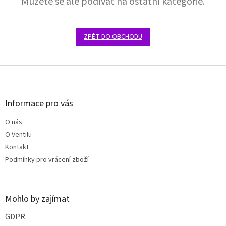
Můžete se ale podívat na ostatní kategorie.
ZPĚT DO OBCHODU
Z
á
p
a
Informace pro vás
t
O nás
í
O Ventilu
Kontakt
Podmínky pro vrácení zboží
Mohlo by zajímat
GDPR