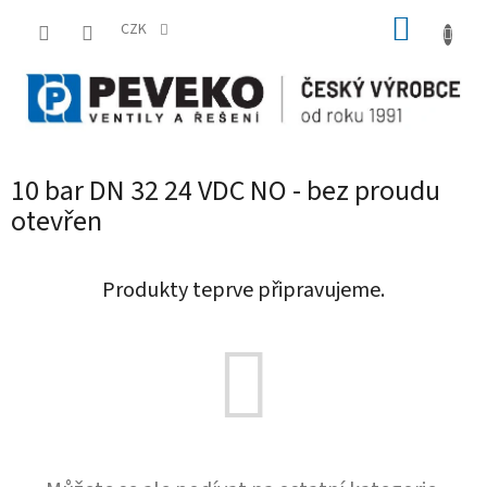
Přejít
NÁKUP
na
CZK
obsah
KOŠÍK
10 bar DN 32 24 VDC NO - bez proudu
otevřen
Produkty teprve připravujeme.