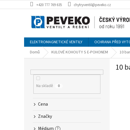
Přejít
+420 777 769 635
chytryventil@peveko.cz
na
obsah
ELEKTROMAGNETICKÉ VENTILY
OCHRANA PŘED VYT
Domů
KULOVÉ KOHOUTY S E-POHONEM
10 ba
P
10 b
o
s
t
r
Na skladě
0
a
n
Cena
n
í
Značky
p
a
Médium
?