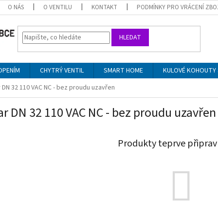
O NÁS
O VENTILU
KONTAKT
PODMÍNKY PRO VRÁCENÍ ZBO
HLEDAT
OPENÍM
CHYTRÝ VENTIL
SMART HOME
KULOVÉ KOHOUTY 
r DN 32 110 VAC NC - bez proudu uzavřen
ar DN 32 110 VAC NC - bez proudu uzavřen
Produkty teprve připrav