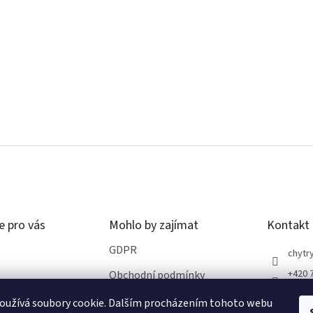
e pro vás
Mohlo by zajímat
Kontakt
GDPR
chytry
+420 
Obchodní podmínky
oužívá soubory cookie. Dalším procházením tohoto webu
ro vrácení zboží