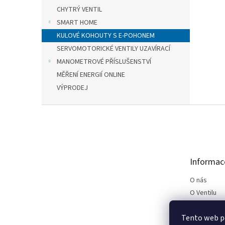
CHYTRÝ VENTIL
SMART HOME
KULOVÉ KOHOUTY S E-POHONEM
SERVOMOTORICKÉ VENTILY UZAVÍRACÍ
MANOMETROVÉ PŘÍSLUŠENSTVÍ
MĚŘENÍ ENERGIÍ ONLINE
VÝPRODEJ
Z
á
p
a
t
Informac
í
O nás
O Ventilu
Kontakt
Tento web p
Podmínky p