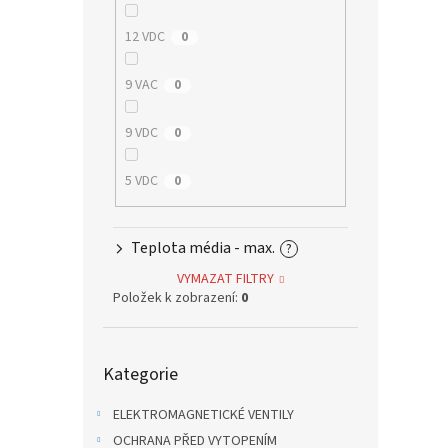
12 VDC
0
9 VAC
0
9 VDC
0
5 VDC
0
Teplota média - max.
?
VYMAZAT FILTRY
Položek k zobrazení:
0
Přeskočit
Kategorie
kategorie
ELEKTROMAGNETICKÉ VENTILY
OCHRANA PŘED VYTOPENÍM