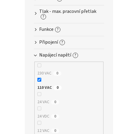
n
e
Tlak - max. pracovní přetlak
l
?
Funkce
?
Připojení
?
Napájecí napětí
?
230 VAC
0
110 VAC
0
24 VAC
0
24 VDC
0
12 VAC
0