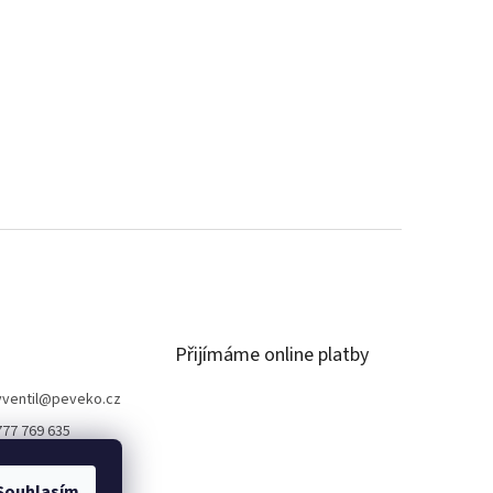
Přijímáme online platby
ventil
@
peveko.cz
777 769 635
Souhlasím