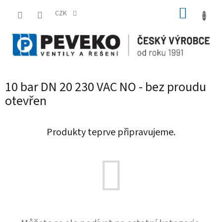
Přejít
NÁKUP
na
CZK
obsah
KOŠÍK
10 bar DN 20 230 VAC NO - bez proudu
otevřen
Produkty teprve připravujeme.