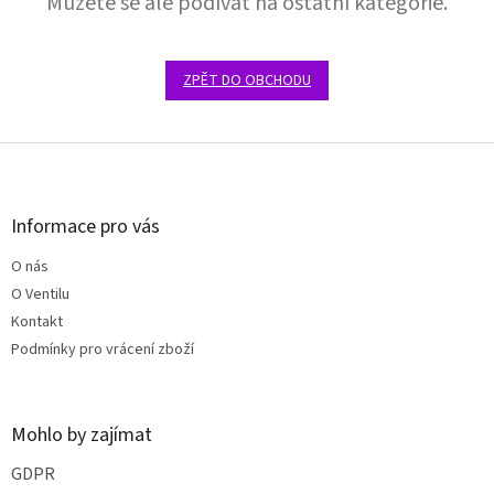
Můžete se ale podívat na ostatní kategorie.
ZPĚT DO OBCHODU
Z
á
p
a
Informace pro vás
t
O nás
í
O Ventilu
Kontakt
Podmínky pro vrácení zboží
Mohlo by zajímat
GDPR