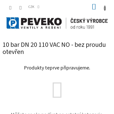
Přejít
NÁKUP
na
CZK
obsah
KOŠÍK
10 bar DN 20 110 VAC NO - bez proudu
otevřen
Produkty teprve připravujeme.