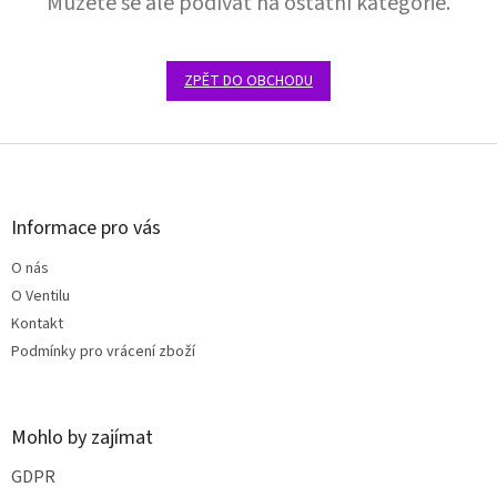
Můžete se ale podívat na ostatní kategorie.
ZPĚT DO OBCHODU
Z
á
p
a
Informace pro vás
t
O nás
í
O Ventilu
Kontakt
Podmínky pro vrácení zboží
Mohlo by zajímat
GDPR