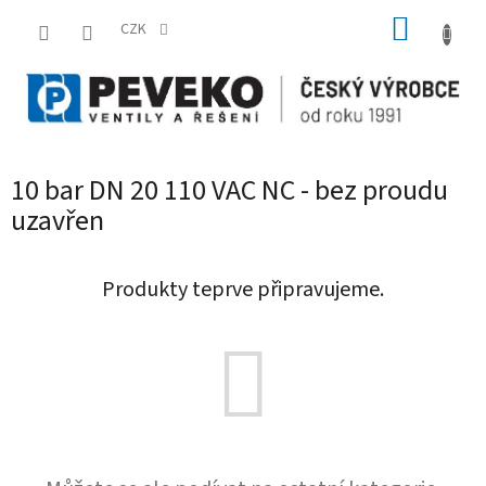
Přejít
NÁKUP
na
CZK
obsah
KOŠÍK
10 bar DN 20 110 VAC NC - bez proudu
uzavřen
Produkty teprve připravujeme.