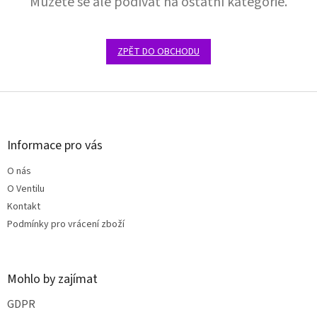
Můžete se ale podívat na ostatní kategorie.
ZPĚT DO OBCHODU
Z
á
p
a
Informace pro vás
t
O nás
í
O Ventilu
Kontakt
Podmínky pro vrácení zboží
Mohlo by zajímat
GDPR